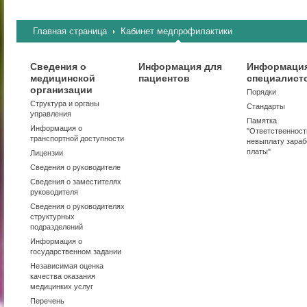
Главная страница
Кабинет медпрофилактики
Сведения о
Информация для
Информация
медицинской
пациентов
специалист
организации
Порядки
Структура и органы
Стандарты
управления
Памятка
Информация о
"Ответственност
транспортной доступности
невыплату зараб
платы"
Лицензии
Сведения о руководителе
Сведения о заместителях
руководителя
Сведения о руководителях
структурных
подразделений
Информация о
государственном задании
Независимая оценка
качества оказания
медицинких услуг
Перечень