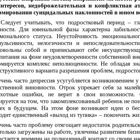
интересов, недоброжелательная и конфликтная а
рмирования суицидальных наклонностей в юном во
едует учитывать, что подростковый период – гла
ности. Для ювенальной фазы характерна лабильност
монального статуса. Неустойчивость эмоционально
ульсивности, нелогичности и непоследовательно
овольны собой и приписывают себе несуществующ
питания на фоне неудовлетворенности собственной вн
мируется комплекс неполноценности. Не обладая зна
структивного варианта разрешения проблем, подросто
нь часто депрессия усугубляется возникновением у
ственной виновности. Отрок упрекает себя за мале
охотные ошибки, не верит в свои возможности. 
ируется на том, что закомплексованный ребенок не по
ех в будущем. На этом фоне возникают идеи о бес
одит единственный «выход из тупика» – покончить жи
нь часто проблему отягощает недостаток родительс
только загружены на работе, увлечены развитием бизн
остается времени на полноценный контакт со своим на