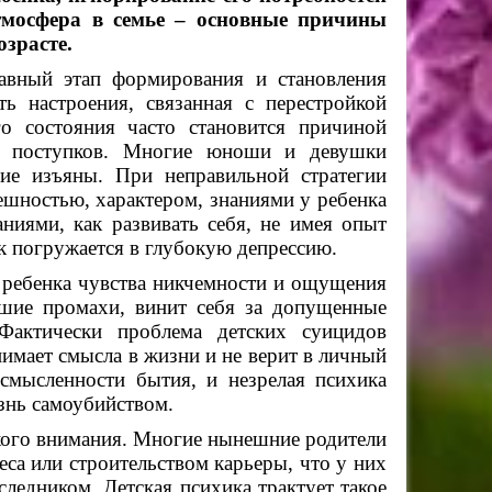
тмосфера в семье – основные причины
зрасте.
вный этап формирования и становления
ь настроения, связанная с перестройкой
го состояния часто становится причиной
сти поступков. Многие юноши и девушки
ие изъяны. При неправильной стратегии
ешностью, характером, знаниями у ребенка
ниями, как развивать себя, не имея опыт
к погружается в глубокую депрессию.
 ребенка чувства никчемности и ощущения
йшие промахи, винит себя за допущенные
Фактически проблема детских суицидов
нимает смысла в жизни и не верит в личный
смысленности бытия, и незрелая психика
знь самоубийством.
кого внимания. Многие нынешние родители
еса или строительством карьеры, что у них
следником. Детская психика трактует такое