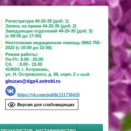
Регистратура 44-20-35 (доб. 1)
Запись на прием
44-20-35 (доб. 2)
Заведующие отделений
44-20-35 (доб. 3)
(с 09:00 до 17:00)
Неотложная медицинская помощь 8962-755-
2022 (с 10:00 до 22:00)
Режим работы:
Пн-Пт: 8.00 - 20.00
Сб. : 8.00 - 15.00
414024, г. Астрахань,
ул. Н. Островского, д. 66, корп. 2
e-mail:
gbuzao@dgp4.astrobl.ru
https://vk.com/public211750418
СПЕЦИАЛИСТОВ
НАСТАВНИЧЕСТВО