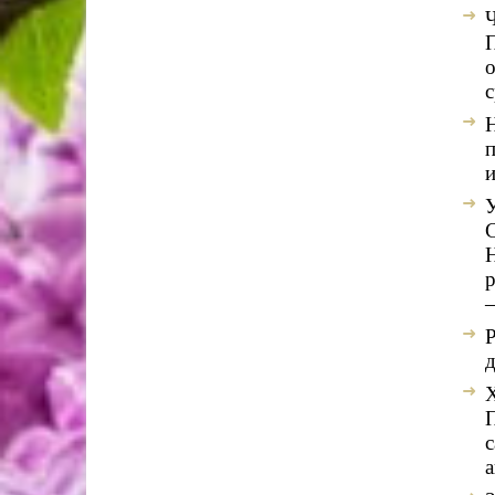
П
о
с
и
С
р
–
Р
д
Х
с
а