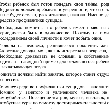
Чтобы ребенок был готов поведать свои тайны, род
одросток должен пребывать в уверенности, что его т
н не будет осмеян, раскритикован, наказан. Именно 
редство профилактики суицида.
Необходимо помнить, что ребенок имеет право на 
периодически быть в одиночестве. Поэтому не стои
сследованием своей личности и хочет побыть один.
Уговоры на человека, решившегося покончить жизн
ловесные доводы, мол, жизнь интересна и прекрасна,
Необходимо доказывать не словами, а собственным
одители – наглядный пример для отчаявшегося ребенк
 захватывающая штука.
одители должны найти занятие, которое станет отду
епрессии.
орошее средство профилактики суицидов – заполнит
Помним: у занятого и увлеченного человека не
амоубийстве. Посещение театров, музеев, выставок, 
втобусные туры по осмотру достопримечательностей с