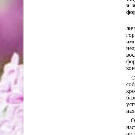
и 
фо
Сл
лич
гор
имп
нед
вос
фор
кон
Оче
соб
кр
баз
усп
нах
Оче
нас
не 