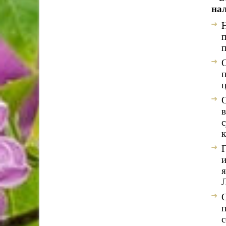
нал
п
О
п
ц
в
к
и
я
Л
с