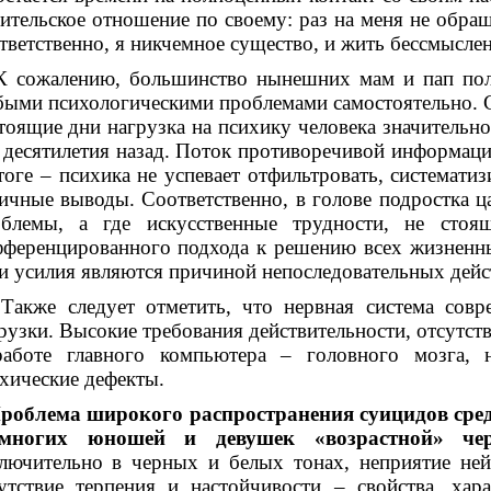
ительское отношение по своему: раз на меня не обращ
тветственно, я никчемное существо, и жить бессмысле
ожалению, большинство нынешних мам и пап полаг
ыми психологическими проблемами самостоятельно. С
тоящие дни нагрузка на психику человека значительн
 десятилетия назад. Поток противоречивой информаци
тоге – психика не успевает отфильтровать, систематиз
ичные выводы. Соответственно, в голове подростка ца
облемы, а где искусственные трудности, не стоя
ференцированного подхода к решению всех жизненны
и усилия являются причиной непоследовательных дейс
же следует отметить, что нервная система совре
рузки. Высокие требования действительности, отсутст
работе главного компьютера – головного мозга, 
хические дефекты.
роблема широкого распространения суицидов сред
многих юношей и девушек «возрастной» че
лючительно в черных и белых тонах, неприятие ней
утствие терпения и настойчивости – свойства, хар