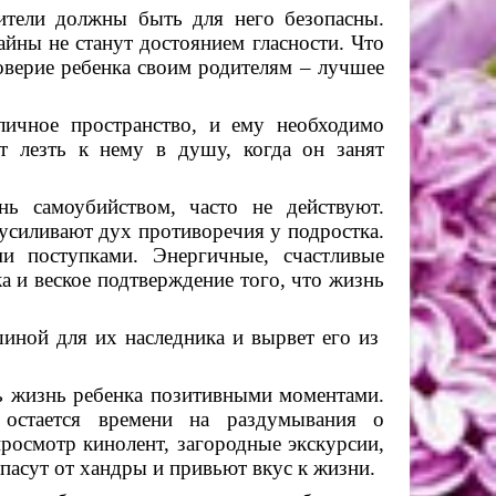
ители должны быть для него безопасны.
айны не станут достоянием гласности. Что
доверие ребенка своим родителям – лучшее
личное пространство, и ему необходимо
т лезть к нему в душу, когда он занят
ь самоубийством, часто не действуют.
 усиливают дух противоречия у подростка.
и поступками. Энергичные, счастливые
а и веское подтверждение того, что жизнь
шиной для их наследника и вырвет его из
ь жизнь ребенка позитивными моментами.
 остается времени на раздумывания о
просмотр кинолент, загородные экскурсии,
пасут от хандры и привьют вкус к жизни.