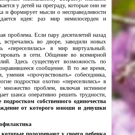
ается у детей на преграду, которые они не
ка и формирует мысли о несправедливости
ждается идея: раз мир немилосерден и
я проблема. Если пару десятилетий назад
 встречались во дворе, заводили новых
жь «переселилась» в мир виртуальный.
ктировать в сети. Общение во всемирной
илий. Здесь существует возможность по
понравившееся сообщение. В то же время,
, умения «прочувствовать» собеседника,
огие подростки охотно «переселились» в
т множество проблем, включая истинное
дает шанса оперативно решить трудности,
 подростком собственного одиночества
ождение от которого юноши и девушки
рофилактика
 которые подозревают у своего ребенка