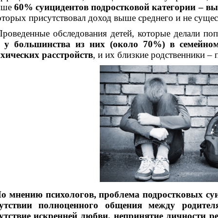
ыше
60% суицидентов подростковой категории – вы
оторых присутствовал доход выше среднего и не суще
веденные обследования детей, которые делали попы
о
у большинства из них (около 70%) в семейном
хических расстройств
, и их близкие родственники –
о мнению психологов, проблема подростковых суиц
сутствии полноценного общения между родител
утствие искренней любви, непринятие личности ре