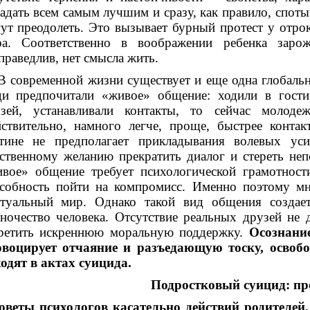
адать всем самым лучшим и сразу, как правило, спотык
ут преодолеть. Это вызывает бурный протест у отро
ра. Соответственно в воображении ребенка заро
праведлив, нет смысла жить.
овременной жизни существует и еще одна глобальна
и предпочитали «живое» общение: ходили в гости,
узей, устанавливали контакты, то сейчас молоде
ствительно, намного легче, проще, быстрее конта
тине не предполагает прикладывания волевых ус
ственному желанию прекратить диалог и стереть не
вое» общение требует психологической грамотности
собность пойти на компромисс. Именно поэтому мн
туальный мир. Однако такой вид общения создае
ночество человека. Отсутствие реальных друзей не 
ретить искреннюю моральную поддержку.
Осознание
овоцирует отчаяние и разъедающую тоску, освоб
одят в актах суицида.
Подростковый суицид: п
оветы психологов касательно действий родителей,