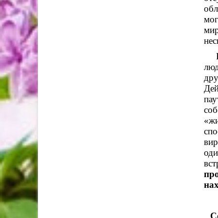
обл
мог
ми
нес
В с
люд
др
Дей
пау
соб
«жи
спо
вир
оди
вст
пр
нах
С