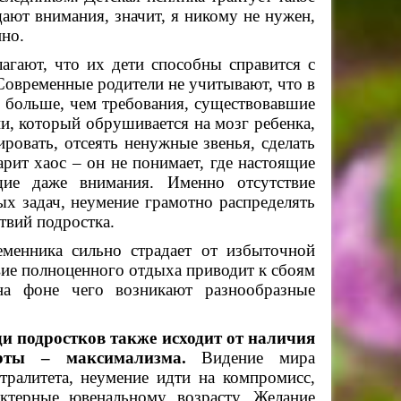
ают внимания, значит, я никому не нужен,
нно.
ают, что их дети способны справится с
овременные родители не учитывают, что в
о больше, чем требования, существовавшие
и, который обрушивается на мозг ребенка,
ировать, отсеять ненужные звенья, сделать
рит хаос – он не понимает, где настоящие
щие даже внимания. Именно отсутствие
х задач, неумение грамотно распределять
твий подростка.
менника сильно страдает от избыточной
вие полноценного отдыха приводит к сбоям
на фоне чего возникают разнообразные
и подростков также исходит от наличия
рты – максимализма.
Видение мира
тралитета, неумение идти на компромисс,
актерные ювенальному возрасту. Желание