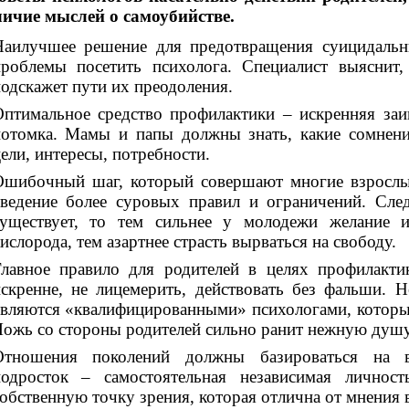
ичие мыслей о самоубийстве.
Наилучшее решение для предотвращения суицидальн
проблемы посетить психолога. Специалист выяснит,
одскажет пути их преодоления.
птимальное средство профилактики – искренняя заи
отомка. Мамы и папы должны знать, какие сомнени
ели, интересы, потребности.
Ошибочный шаг, который совершают многие взрослые
ведение более суровых правил и ограничений. Сле
существует, то тем сильнее у молодежи желание 
ислорода, тем азартнее страсть вырваться на свободу.
Главное правило для родителей в целях профилакти
скренне, не лицемерить, действовать без фальши. Н
вляются «квалифицированными» психологами, которые 
ожь со стороны родителей сильно ранит нежную душу
Отношения поколений должны базироваться на в
подросток – самостоятельная независимая личнос
обственную точку зрения, которая отлична от мнения 