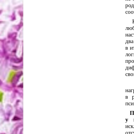
род
соо
К с
люб
нас
два
в и
лог
пр
диф
сво
Так
наг
в 
пси
П
у 
иск
отс