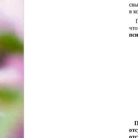
св
в к
Про
чт
пси
П
от
отс