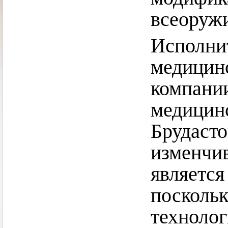
всеоруж
Исполнит
медици
компан
медици
Бруда
изменч
является
поскол
технол