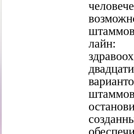
челове
возможн
штаммо
лайн: 
здравоо
двадца
варианто
штамм
остано
созданн
обеспеч