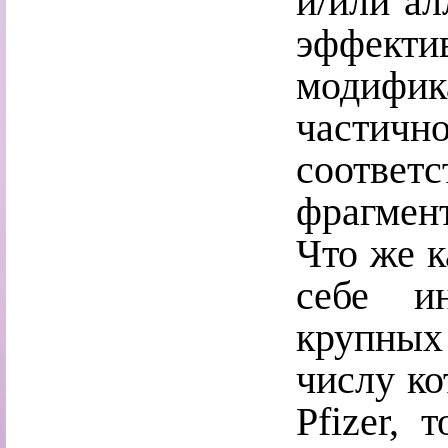
и/или ал
эффек
модифи
частич
соответс
фрагмен
Что же к
себе и
крупных
числу ко
Pfizer, 