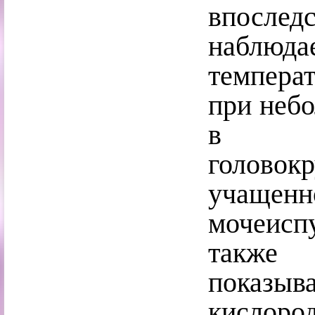
впосле
наблюдае
температ
при небо
в по
голово
учащен
мочеиспу
также 
показ
кисл