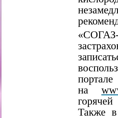
незамедл
рекоменд
«СОГА
застрах
записать
воспол
порта
на
www
горячей
Также в