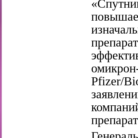
«Спутн
повыша
изнач
препара
эффекти
омик
Pfizer/B
заявле
компан
препарат
Генера