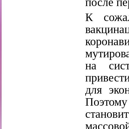
после пе
К сожа
вакцинац
корона
мутиров
на сис
привест
для эко
Поэтом
станови
массово