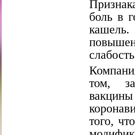
Признак
боль в г
кашел
повыше
слабость
Компан
том, з
вакци
коронави
того, чт
модиф