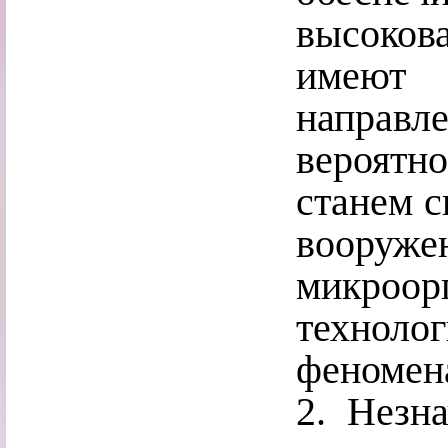
высокова
имеют 
направл
вероятн
станем с
вооруж
микроо
техноло
феномен
2. Незн