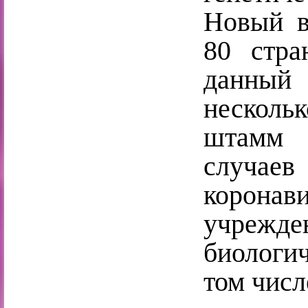
Новый в
80 стра
данный
нескольк
штамм 
случа
коронав
учрежд
биологи
том числ