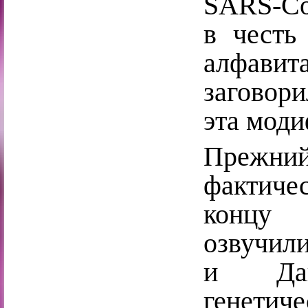
SARS-Co
в честь
алфавит
заговори
эта мод
Прежний
фактич
концу 
озвучи
и Дан
генетич