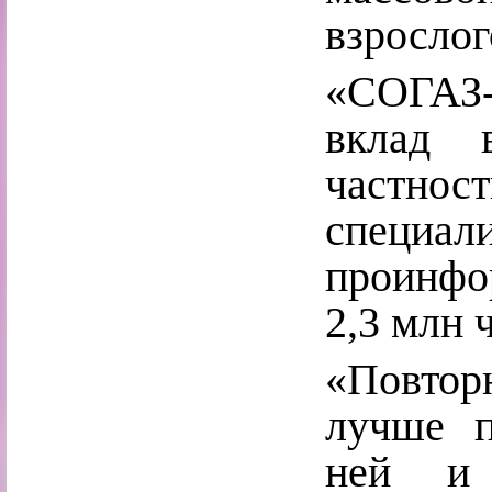
взрослог
«СОГАЗ-
вклад 
частн
специ
проинфо
2,3 млн 
«Повтор
лучше п
ней и 