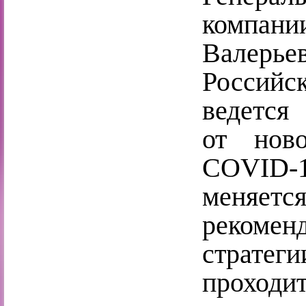
компан
Валерь
Российс
ведется
от нов
COVID-1
меняет
рекомен
страте
проходи