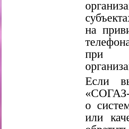
орган
субъекта
на прив
телефон
при п
организа
Если в
«СОГАЗ-
о систе
или кач