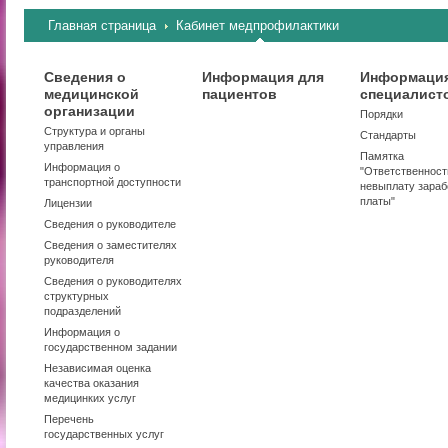
Главная страница
Кабинет медпрофилактики
Сведения о
Информация для
Информация
медицинской
пациентов
специалист
организации
Порядки
Структура и органы
Стандарты
управления
Памятка
Информация о
"Ответственност
транспортной доступности
невыплату зараб
платы"
Лицензии
Сведения о руководителе
Сведения о заместителях
руководителя
Сведения о руководителях
структурных
подразделений
Информация о
государственном задании
Независимая оценка
качества оказания
медицинких услуг
Перечень
государственных услуг