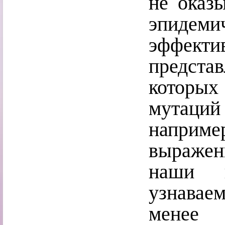
не оказ
эпиде
эффект
предста
которы
мутаций
наприм
выражен
наши 
узнавае
мене