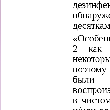
дезинфек
обнару
десяткам
«Особен
2 как 
некоторы
поэтому
были р
воспроиз
в чисто