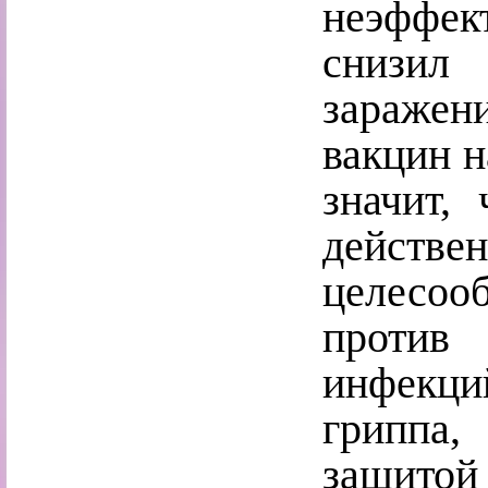
неэффек
снизил
заражен
вакцин н
значит,
действ
целесоо
проти
инфекци
гриппа
защито