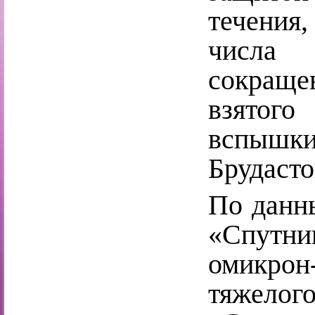
течения
числа 
сокраще
взятого
вспышки 
Брудасто
По данн
«Спутн
омикро
тяжело