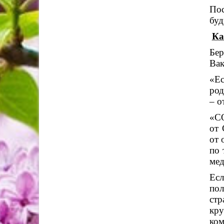
Пос
буд
Ка
Бер
Вак
«Ес
род
– о
«СО
от 
от 
по 
мед
Ес
пол
ст
кру
ко