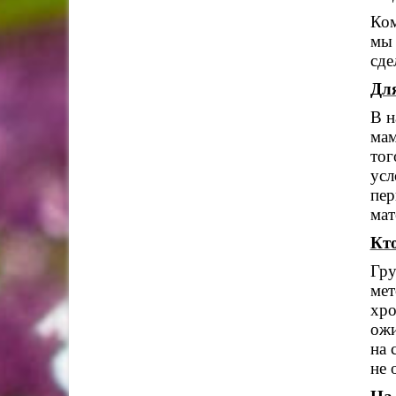
Ком
мы 
сде
Для
В н
мам
тог
усл
пер
мат
Кто
Гр
ме
хро
ожи
на 
не 