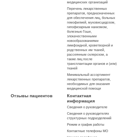
медицинских организаций
Перечень лекарственных
препаратов, предназначенных
для обеспечения лиц, больных
гемофилией, муковисцидозом,
гипофизарным нанизмом,
болезнью Гоше,
злокачественными
новообразованиями
лимфоидной, кроветворной и
родственных им тканей,
рассеянным склерозом, а
также лиц после
трансплантации органов и (или)
тканей
Минимальный ассортимент
лекарственных препаратов,
необходимых для оказания
медицинской помощи
Отзывы пациентов
Контактная
информация
Сведения о руководителе
Сведения о руководителях
структурных подразделений
Режим и график работы
Контактные телефоны МО