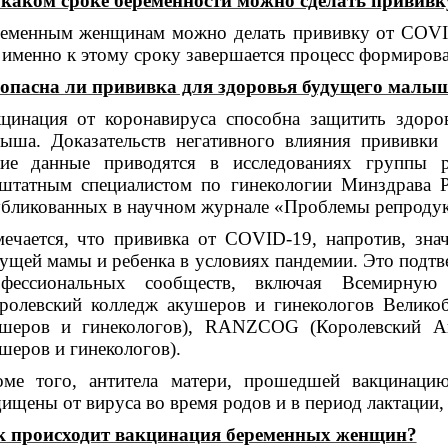
каком сроке беременности можно сделать прививк
еменным женщинам можно делать прививку от COVID-
 именно к этому сроку завершается процесс формиров
зопасна ли прививка для здоровья будущего малы
цинация от коронавируса способна защитить здор
ыша. Доказательств негативного влияния прививки 
кие данные приводятся в исследованиях группы 
штатным специалистом по гинекологии Минздрава 
бликованных в научном журнале «Проблемы репроду
ечается, что прививка от COVID-19, напротив, зна
ущей мамы и ребенка в условиях пандемии. Это под
офессиональных сообществ, включая Всемирную
ролевский колледж акушеров и гинекологов Велико
ушеров и гинекологов), RANZCOG (Королевский Ав
шеров и гинекологов).
оме того, антитела матери, прошедшей вакцинаци
ищены от вируса во время родов и в период лактации,
к происходит вакцинация беременных женщин?