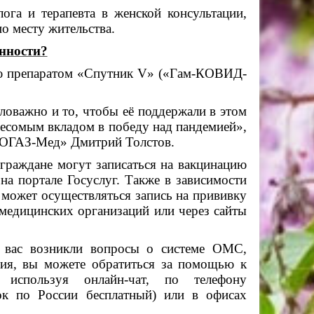
лога и терапевта в женской консультации,
о месту жительства.
нности?
ю препаратом «Спутник V» («Гам-КОВИД-
ловажно и то, чтобы её поддержали в этом
весомым вкладом в победу над пандемией»,
«СОГАЗ-Мед» Дмитрий Толстов.
раждане могут записаться на вакцинацию
а портале Госуслуг. Также в зависимости
 может осуществляться запись на прививку
медицинских организаций или через сайты
 вас возникли вопросы о системе ОМС,
ния, вы можете обратиться за помощью к
, используя онлайн-чат, по телефону
нок по России бесплатный) или в офисах