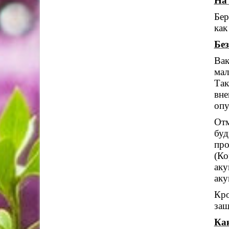
На 
Бер
как
Бе
Вак
мал
Та
вне
опу
Отм
буд
пр
(Ко
ак
аку
Кр
защ
Ка