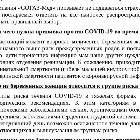
пания «СОГАЗ-Мед» призывает не поддаваться страха
постараемся ответить на все наиболее распростра
лать правильный выбор.
 чего нужна прививка против COVID-19 во время
астоящий момент возросло количество беременных 
 намного выше риск преждевременных родов и появл
о, дети перенесших инфекцию мам чаще других нужда
овиях отделения реанимации. К сожалению, приходит
инатальной смертности (гибель малышей внутриутроб
еринской смертности пациенток с коронавирусной инф
 из беременных женщин относится к группе риска
уппы риска течения COVID-19 в тяжелых формах 
тодических рекомендациях. К этим категориям в
ническими заболеваниями легких, хроническими боле
рением, заболеваниями сердечно-сосудистой системы
сегодняшний день возможно осложненное течение дан
относящихся к вышеуказанным группам риска.