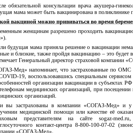
ле обязательной консультации врача акушера-гинеко
ущая мама может быть вакцинирована в поликлинике п
кой вакциной можно прививаться во время береме
еменным женщинам разрешено проходить вакцинаци
»).
ли будущая мама приняла решение о вакцинации нема
ные и близкие, также пройдя вакцинацию – это будет 
тмечает Генеральный директор страховой компании 
ГАЗ-Мед» напоминает, что застрахованные по ОМС г
COVID-19, воспользовавшись специальным сервисом н
особенностей организации вакцинации в субъектах РФ
телефонам медицинских организаций, при посещении 
ицинских организаций.
ли вы застрахованы в компании «СОГАЗ-Мед» и у
учении медицинской помощи или качестве её оказа
раховым представителям на сайте sogaz-med.ru
глосуточного контакт-центра 8-800-100-07-02 (зво
мпании «СОГАЗ-Мед».