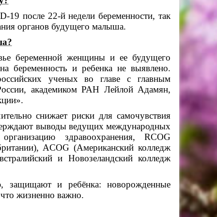
у?
19 после 22-й недели беременности, так
ания органов будущего малыша.
ша?
овье беременной женщины и ее будущего
на беременность и ребенка не выявлено.
российских ученых во главе с главным
России, академиком РАН Лейлой Адамян,
кции».
чительно снижает риски для самочувствия
тверждают выводы ведущих международных
 организацию здравоохранения, RCOG
британии), ACOG (Американский колледж
стралийский и Новозеландский колледж
ю, защищают и ребёнка: новорожденные
 что жизненно важно.