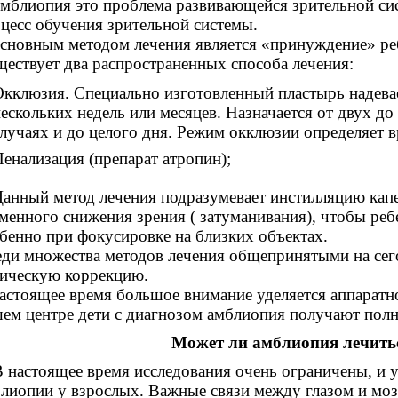
лиопия это проблема развивающейся зрительной сист
цесс обучения зрительной системы.
овным методом лечения является «принуждение» реб
ествует два распространенных способа лечения:
кклюзия. Специально изготовленный пластырь надевае
ескольких недель или месяцев. Назначается от двух до
лучаях и до целого дня. Режим окклюзии определяет в
енализация (препарат атропин);
ный метод лечения подразумевает инстилляцию капел
менного снижения зрения ( затуманивания), чтобы реб
бенно при фокусировке на близких объектах.
ди множества методов лечения общепринятыми на се
ическую коррекцию.
астоящее время большое внимание уделяется аппаратн
ем центре дети с диагнозом амблиопия получают полн
Может ли амблиопия лечить
астоящее время исследования очень ограничены, и уч
лиопии у взрослых. Важные связи между глазом и мозг