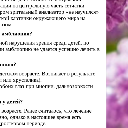
ации на центральную часть сетчатки
ором зрительный анализатор «не научился»
еткой картинки окружающего мира на
лазом
а амблиопия?
й нарушения зрения среди детей, по
сли амблиопию не удается успешно лечить в
иопию?
тском возрасте. Возникает в результате
ы или хрусталика).
обоих глаз при миопии, дальнозоркости
 у детей?
зрасте. Ранее считалось, что лечение
но, однако в настоящее время есть
дростковом периоде.