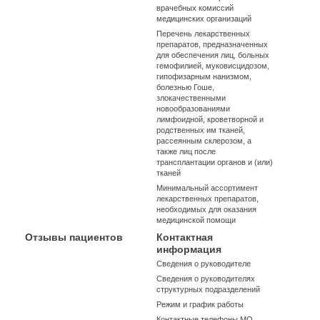
врачебных комиссий
медицинских организаций
Перечень лекарственных
препаратов, предназначенных
для обеспечения лиц, больных
гемофилией, муковисцидозом,
гипофизарным нанизмом,
болезнью Гоше,
злокачественными
новообразованиями
лимфоидной, кроветворной и
родственных им тканей,
рассеянным склерозом, а
также лиц после
трансплантации органов и (или)
тканей
Минимальный ассортимент
лекарственных препаратов,
необходимых для оказания
медицинской помощи
Отзывы пациентов
Контактная
информация
Сведения о руководителе
Сведения о руководителях
структурных подразделений
Режим и график работы
Контактные телефоны МО