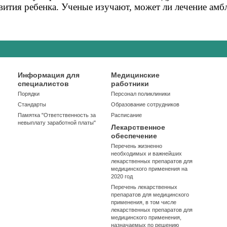
вития ребенка. Ученые изучают, может ли лечение амб
Информация для
Медицинские
специалистов
работники
Порядки
Персонал поликлиники
Стандарты
Образование сотрудников
Памятка "Ответственность за
Расписание
невыплату заработной платы"
Лекарственное
обеспечение
Перечень жизненно
необходимых и важнейших
лекарственных препаратов для
медицинского применения на
2020 год
Перечень лекарственных
препаратов для медицинского
применения, в том числе
лекарственных препаратов для
медицинского применения,
назначаемых по решению