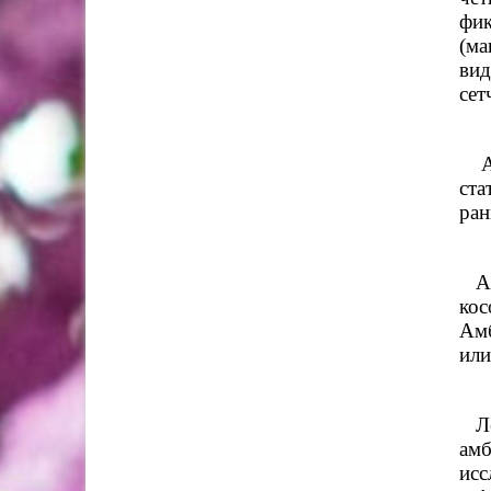
фик
(ма
вид
сет
Амб
ста
ран
Амб
кос
Амб
или
Леч
амб
исс