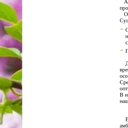
Амб
про
Осн
Сущ
О
н
с
П
Дан
вре
осо
Сре
опт
В н
наш
В н
амб