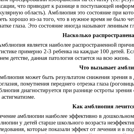
сации, что приводит к разнице в поступающей информ
кулярную область). Амблиопия это состояние при кот
еть хорошо из-за того, что в нужное время не было ч
чатке глаза. Это состояние иногда называют ленивым г
Насколько распространен
лиопия является наиболее распространенной причино
тистике примерно 2-3 ребенка на каждые 100 детей. Е
нем детстве, данная патология остается на всю жизнь.
Что вызывает амбл
лиопия может быть результатом снижения зрения в де
оглазия, помутнения переднего отрезка глаза (роговиц
лиопия диагностируется при разнице остроты зрения 
 астигматизме.
Как амблиопия лечится
ение амблиопии наиболее эффективно в дошкольном во
лиопии у детей старше школьного возраста неэффектив
ледования, которые показали эффект от лечения и в по