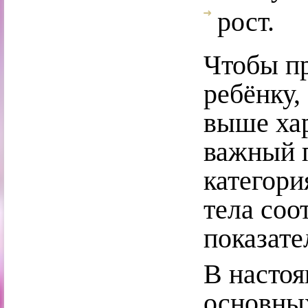
рост.
Чтобы пр
ребёнку,
выше ха
важный п
категори
тела соо
показате
В настоя
основны