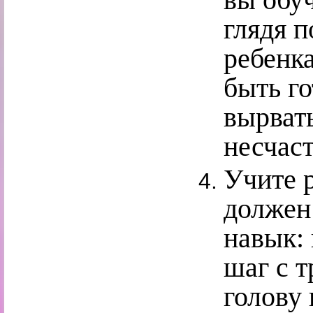
глядя 
ребенка
быть г
вырвать
несчас
Учите р
должен
навык:
шаг с т
голову 