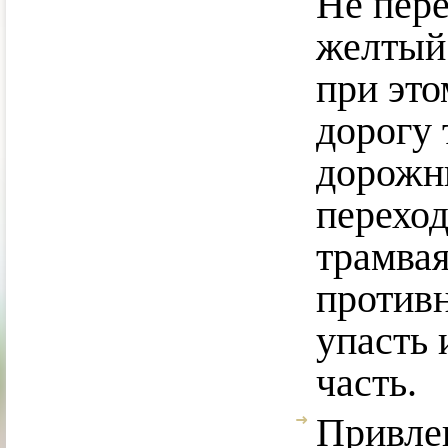
Не пере
желтый 
при это
дорогу 
дорожн
переход
трамвая
против
упасть 
часть.
Привлек