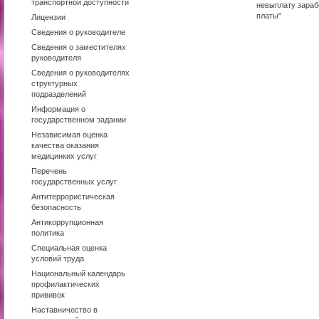
транспортной доступности
невыплату зараб
платы"
Лицензии
Сведения о руководителе
Сведения о заместителях
руководителя
Сведения о руководителях
структурных
подразделений
Информация о
государственном задании
Независимая оценка
качества оказания
медицинких услуг
Перечень
государственных услуг
Антитеррористическая
безопасность
Антикоррупционная
политика
Специальная оценка
условий труда
Национальный календарь
профилактических
прививок
Наставничество в