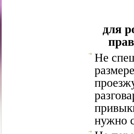
для р
прав
Не спеш
размер
проезжу
разгова
привыкн
нужно с