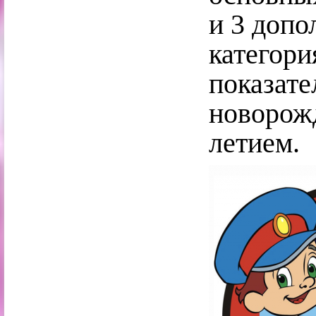
и 3 допо
категори
показате
новорожд
летием.