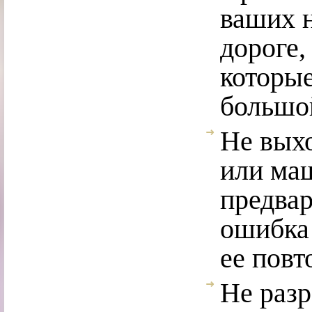
ваших н
дороге,
которые
большой
Не выхо
или ма
предвар
ошибка 
ее повт
Не разр