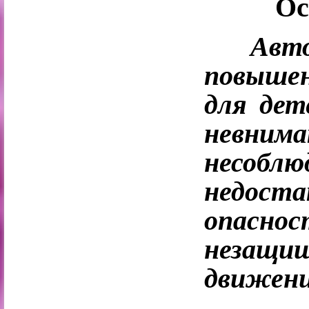
Ос
Авт
повыше
для дет
невним
несобл
недост
опасн
незащи
движени