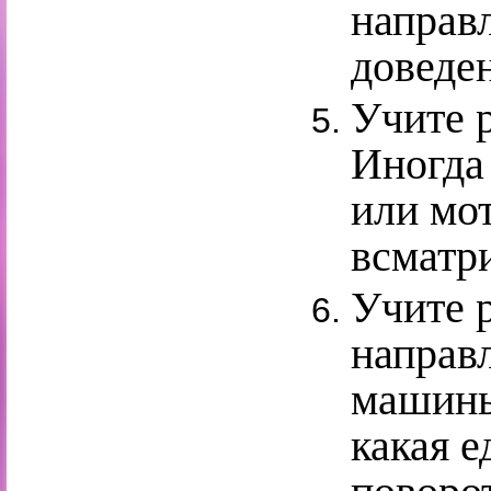
направ
доведен
Учите 
Иногда
или мот
всматри
Учите р
направ
машины
какая е