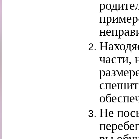
родите
пример
неправ
Находя
части, 
размер
спешить
обеспеч
Не пос
перебег
вы обуч