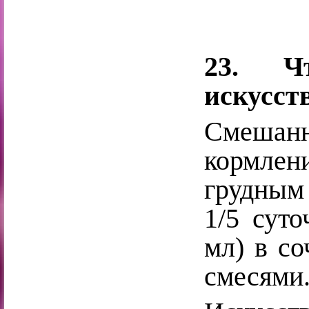
23. Ч
искусст
Смешан
кормлен
грудным 
1/5 суто
мл) в с
смесями