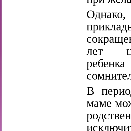
Однак
приклад
сокращен
лет це
ребен
сомнител
В перио
маме мож
родств
исключ