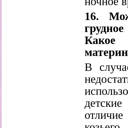
ночное в
16. Мо
грудно
Какое
материн
В случа
недоста
использ
детские
отличие
козьег