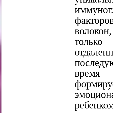
иммуно
фактор
волокон
только
отдален
послед
время 
форми
эмоцион
ребенк