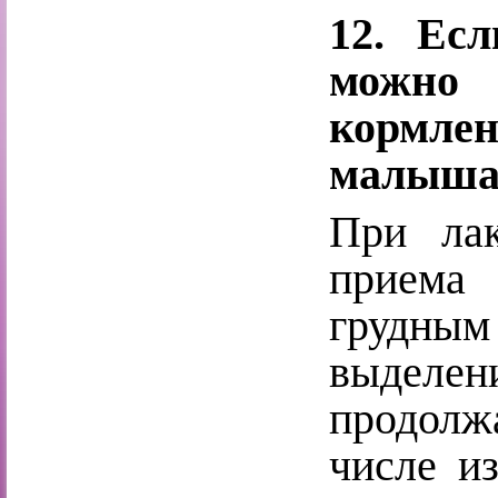
12. Ес
можно
кормле
малыша
При лак
приема 
грудным
выделе
продолж
числе из