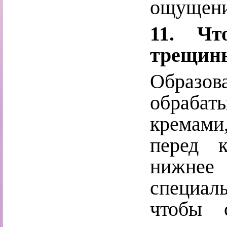
ощущени
11. Чт
трещины
Образов
обрабат
кремами
перед 
нижнее
специал
чтобы 