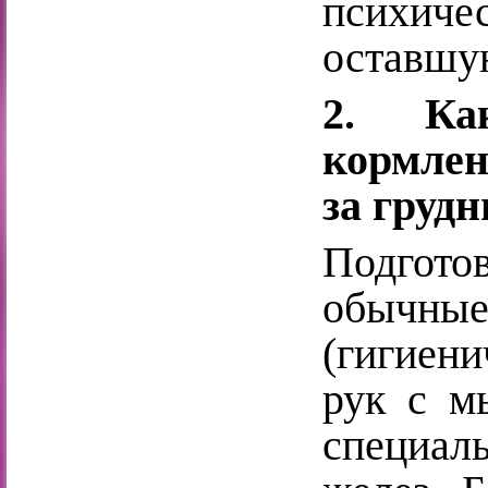
психич
оставшу
2. Ка
кормле
за груд
Подготов
обычны
(гигиени
рук с м
специа