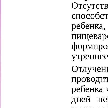
Отсут
способ
ребенка,
пищев
формир
утреннее
Отлучен
провод
ребенка 
дней пе