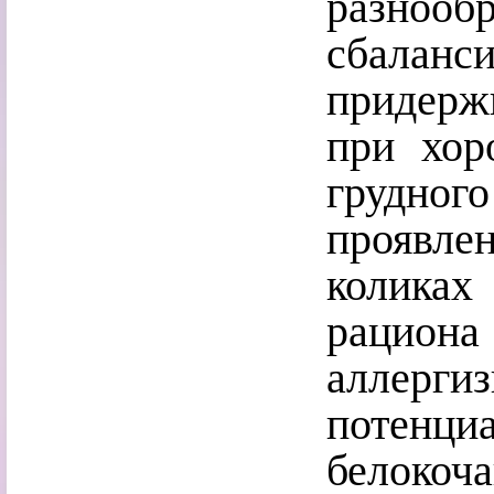
разноо
сбала
придерж
при хор
грудног
проявл
колика
рацио
аллерг
потен
белоко