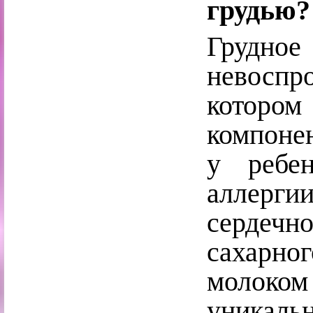
грудью?
Грудное
невоспр
котор
компоне
у ребен
аллерг
сердеч
сахарно
молоко
уник