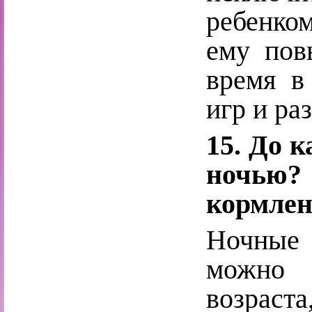
ребенко
ему пов
время в
игр и ра
15. До 
ночью?
кормле
Ночные 
можно 
возраст