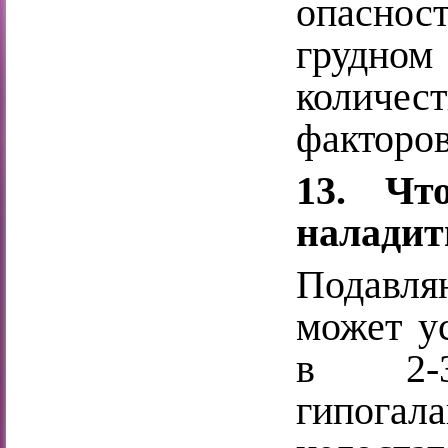
опасно
грудном
количе
факторов
13. Чт
наладит
Подавл
может у
в 2-3
гипога