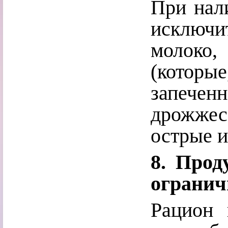
При нали
исключи
молоко
(которы
запече
дрожжес
острые 
8. Прод
огранич
Рацион