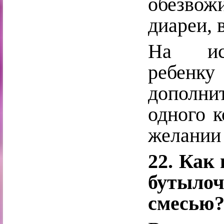
обезвожи
диареи, 
На иск
ребен
дополни
одного к
желании 
22. Как
бутыло
смесью