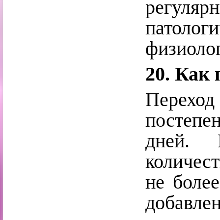
регуляр
патологи
физиолог
20. Как
Переход
постепе
дней. 
количес
не более
добавлен