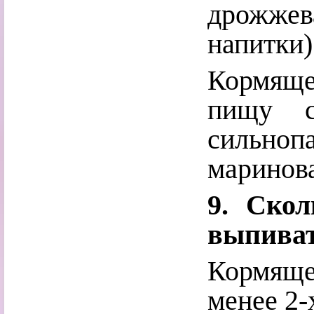
дрожже
напитки)
Кормяще
пищу с
сильно
маринов
9. Ско
выпива
Кормяще
менее 2-