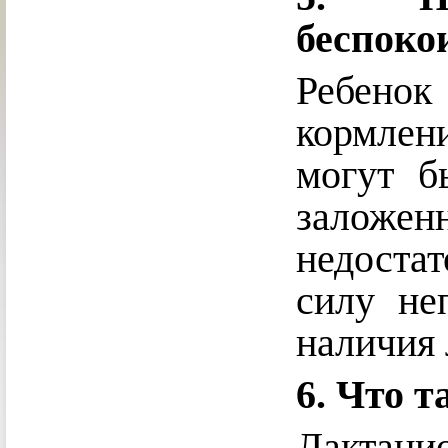
беспоко
Ребенок
кормлен
могут б
заложе
недоста
силу не
наличия 
6. Что 
Лактац