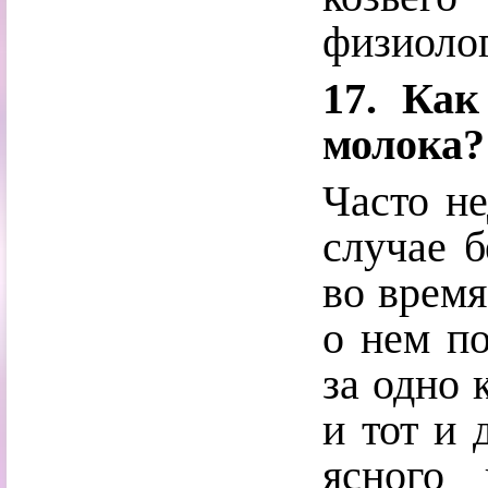
физиолог
17. Как
молока?
Часто не
случае б
во время
о нем по
за одно 
и тот и 
ясного 