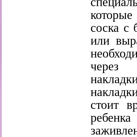
специа
которые
соска с 
или выр
необход
через 
накладки
накладк
стоит в
ребенка
заживле