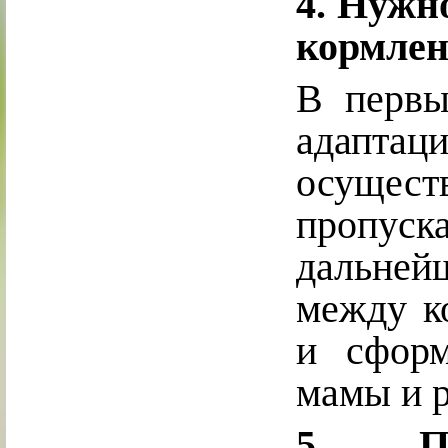
4. Нужн
кормлен
В первы
адаптац
осущест
пропус
дальне
между к
и сформ
мамы и р
5. П