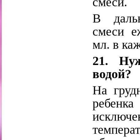
смеси.
В даль
смеси е
мл. в ка
21. Ну
водой?
На груд
ребенк
исключе
темпер