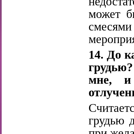
недоста
может б
смесями
мероприя
14. До 
грудью
мне, и
отлучен
Считае
грудью д
при жел