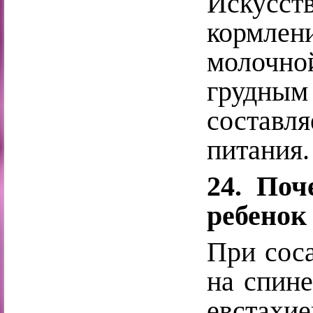
Искусст
кормле
молочно
грудны
составля
питания.
24. Поч
ребенок
При соса
на спине
евстахи