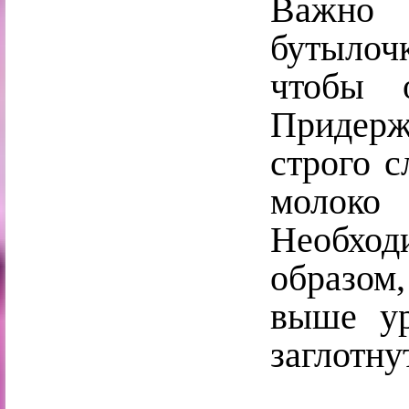
Важно 
бутылоч
чтобы 
Придер
строго с
молоко 
Необход
образом
выше у
заглотну