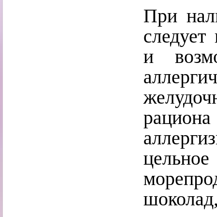
При нал
следует 
и возм
аллерги
желудоч
рацио
аллерг
цельное
морепр
шоколад,