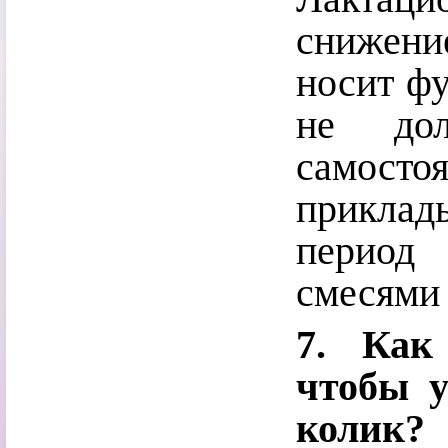
снижени
носит фу
не дол
самос
приклады
период
смесями 
7. Как
чтобы 
колик?