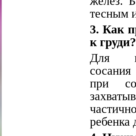
желез. 
тесным и
3. Как 
к груди
Для пр
сосания
при со
захват
частично
ребенка 