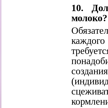
10. До
молоко?
Обязател
каждог
требует
понадо
создан
(индиви
сцежив
кормлен