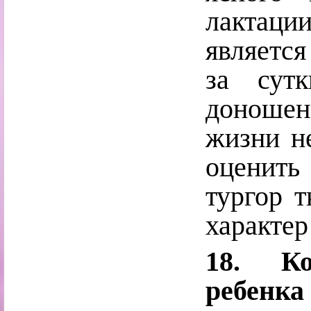
лактаци
является
за сут
доношен
жизни не
оценит
тургор т
характер
18. Ко
ребенка