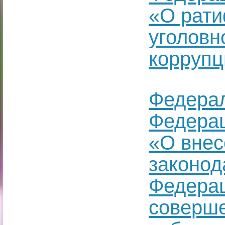
«О рати
уголовн
корруп
Федерал
Федерац
«О внес
законод
Федерац
соверше