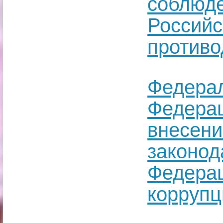
соблюде
Российс
противо
Федерал
Федерац
внесени
законод
Федерац
коррупц