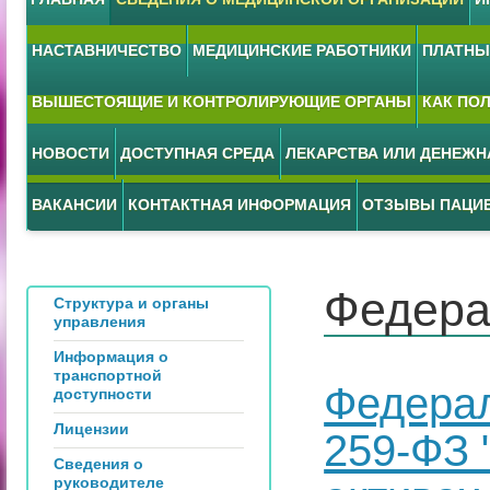
НАСТАВНИЧЕСТВО
МЕДИЦИНСКИЕ РАБОТНИКИ
ПЛАТНЫЕ
ВЫШЕСТОЯЩИЕ И КОНТРОЛИРУЮЩИЕ ОРГАНЫ
КАК ПО
НОВОСТИ
ДОСТУПНАЯ СРЕДА
ЛЕКАРСТВА ИЛИ ДЕНЕЖ
ВАКАНСИИ
КОНТАКТНАЯ ИНФОРМАЦИЯ
ОТЗЫВЫ ПАЦИ
Федера
Структура и органы
управления
Информация о
транспортной
Федерал
доступности
Лицензии
259-ФЗ
Сведения о
руководителе