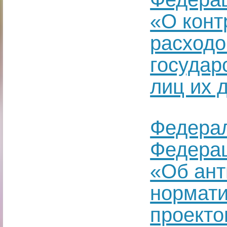
«О конт
расход
государ
лиц их 
Федерал
Федерац
«Об ант
нормати
проекто