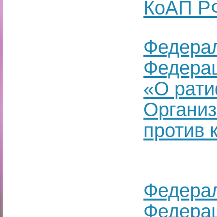
КоАП Р
Федерал
Федерац
«О рати
Органи
против 
Федерал
Федерац