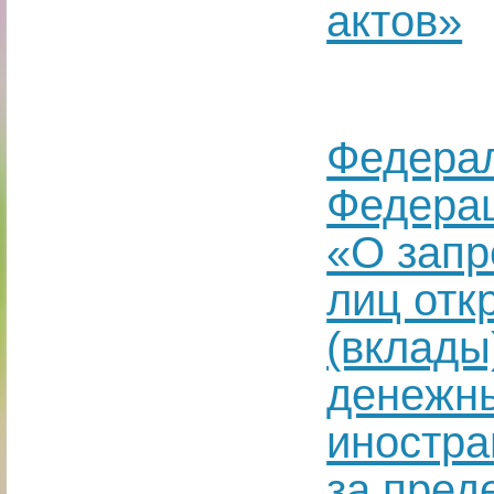
актов»
Федерал
Федерац
«О запр
лиц отк
(вклады
денежны
иностра
за пред