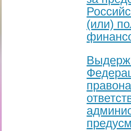
Российс
(или) п
финанс
Выдержк
Федерац
правона
ответст
админис
предусмо