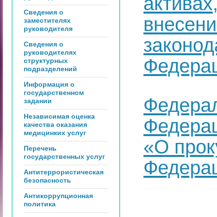
активах
Сведения о
внесени
заместителях
руководителя
законод
Сведения о
руководителях
Федера
структурных
подразделений
Информация о
государственном
Федерал
задании
Независимая оценка
Федерац
качества оказания
медицинких услуг
«О прок
Перечень
государственных услуг
Федера
Антитеррористическая
безопасность
Антикоррупционная
политика