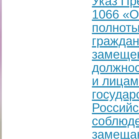
Указ Пр
1066 «О
полноты
граждан
замещен
должнос
и лица
государ
Российс
соблюде
замеща