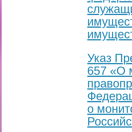
служащи
имущест
имущест
Указ Пр
657 «О 
правопр
Федерац
о монит
Российс