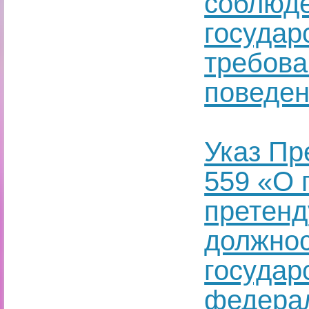
соблюд
госуда
требова
поведе
Указ Пр
559 «О 
претен
должно
государ
федера