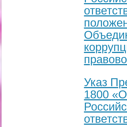
ответст
положен
Объеди
коррупц
правов
Указ Пр
1800 «О
Российс
ответст