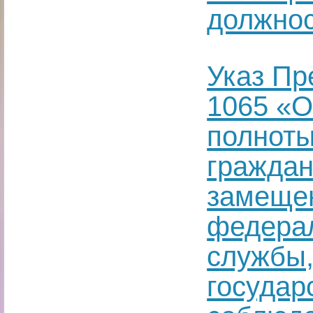
должнос
Указ Пр
1065 «О
полноты
граждан
замеще
федерал
службы
государ