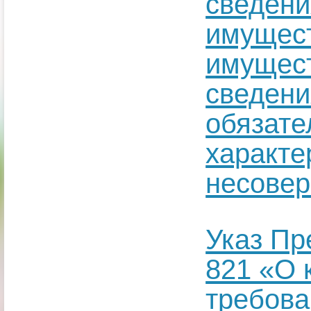
сведени
имущест
имущест
сведени
обязате
характе
несовер
Указ Пр
821 «О 
требова