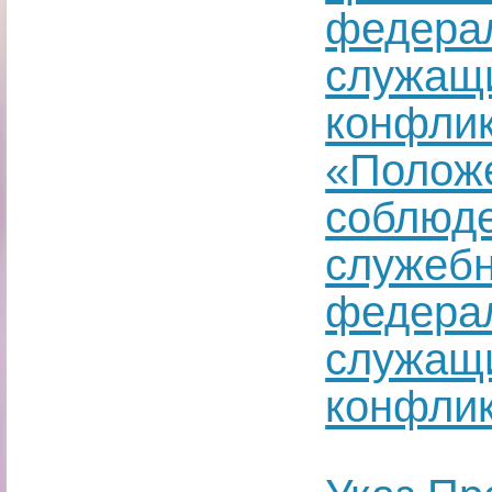
федерал
служащи
конфлик
«Положе
соблюде
служеб
федерал
служащи
конфлик