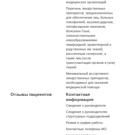
медицинских организаций
Перечень лекарственных
препаратов, предназначенных
для обеспечения лиц, больных
гемофилией, муковисцидозом,
гипофизарным нанизмом,
болезнью Гоше,
злокачественными
новообразованиями
лимфоидной, кроветворной и
родственных им тканей,
рассеянным склерозом, а
также лиц после
трансплантации органов и (или)
тканей
Минимальный ассортимент
лекарственных препаратов,
необходимых для оказания
медицинской помощи
Отзывы пациентов
Контактная
информация
Сведения о руководителе
Сведения о руководителях
структурных подразделений
Режим и график работы
Контактные телефоны МО