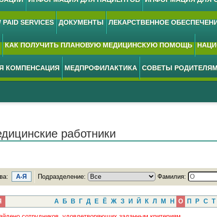
 PAID SERVICES
ДОКУМЕНТЫ
ЛЕКАРСТВЕННОЕ ОБЕСПЕЧЕН
КАК ПОЛУЧИТЬ ПЛАНОВУЮ МЕДИЦИНСКУЮ ПОМОЩЬ
НАЦИ
АЯ КОМПЕНСАЦИЯ
МЕДПРОФИЛАКТИКА
СОВЕТЫ РОДИТЕЛЯ
дицинские работники
ва:
А-Я
Подразделение:
Фамилия:
Я
А
Б
В
Г
Д
Е
Ё
Ж
З
И
Й
К
Л
М
Н
О
П
Р
С
Т
айдено сотрудников, удовлетворяющих заданным критериям.