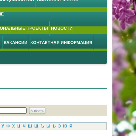
ИЕ
ОНАЛЬНЫЕ ПРОЕКТЫ
НОВОСТИ
М
ВАКАНСИИ
КОНТАКТНАЯ ИНФОРМАЦИЯ
У
Ф
Х
Ц
Ч
Ш
Щ
Ъ
Ы
Ь
Э
Ю
Я