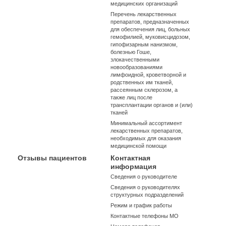
медицинских организаций
Перечень лекарственных
препаратов, предназначенных
для обеспечения лиц, больных
гемофилией, муковисцидозом,
гипофизарным нанизмом,
болезнью Гоше,
злокачественными
новообразованиями
лимфоидной, кроветворной и
родственных им тканей,
рассеянным склерозом, а
также лиц после
трансплантации органов и (или)
тканей
Минимальный ассортимент
лекарственных препаратов,
необходимых для оказания
медицинской помощи
Отзывы пациентов
Контактная
информация
Сведения о руководителе
Сведения о руководителях
структурных подразделений
Режим и график работы
Контактные телефоны МО