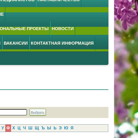
ИЕ
ОНАЛЬНЫЕ ПРОЕКТЫ
НОВОСТИ
М
ВАКАНСИИ
КОНТАКТНАЯ ИНФОРМАЦИЯ
У
Ф
Х
Ц
Ч
Ш
Щ
Ъ
Ы
Ь
Э
Ю
Я