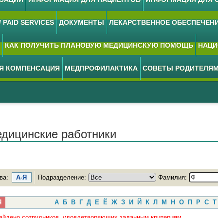
 PAID SERVICES
ДОКУМЕНТЫ
ЛЕКАРСТВЕННОЕ ОБЕСПЕЧЕН
КАК ПОЛУЧИТЬ ПЛАНОВУЮ МЕДИЦИНСКУЮ ПОМОЩЬ
НАЦИ
АЯ КОМПЕНСАЦИЯ
МЕДПРОФИЛАКТИКА
СОВЕТЫ РОДИТЕЛЯ
дицинские работники
ва:
А-Я
Подразделение:
Фамилия:
Я
А
Б
В
Г
Д
Е
Ё
Ж
З
И
Й
К
Л
М
Н
О
П
Р
С
Т
айдено сотрудников, удовлетворяющих заданным критериям.