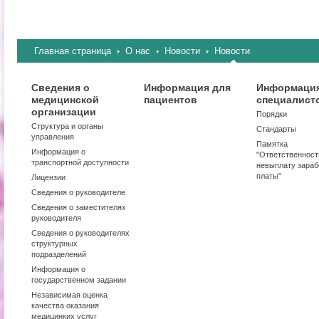
Главная страница
О нас
Новости
Новости
Сведения о
Информация для
Информация
медицинской
пациентов
специалист
организации
Порядки
Структура и органы
Стандарты
управления
Памятка
Информация о
"Ответственност
транспортной доступности
невыплату зараб
платы"
Лицензии
Сведения о руководителе
Сведения о заместителях
руководителя
Сведения о руководителях
структурных
подразделений
Информация о
государственном задании
Независимая оценка
качества оказания
медицинких услуг